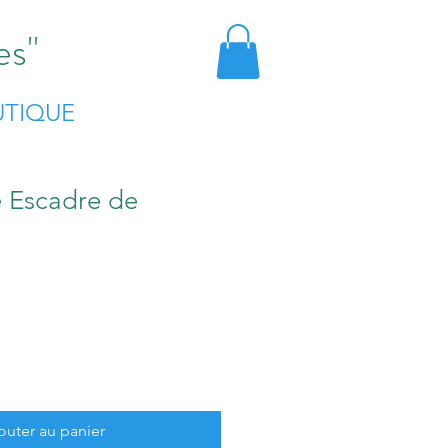
es"
TIQUE
 Escadre de
outer au panier