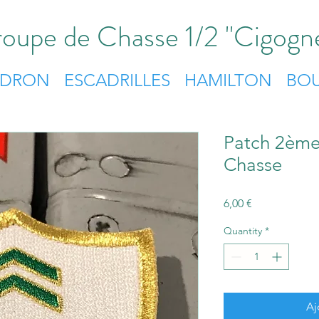
oupe de Chasse 1/2 "Cigogn
ADRON
ESCADRILLES
HAMILTON
BOU
Patch 2ème
Chasse
Price
6,00 €
Quantity
*
Aj