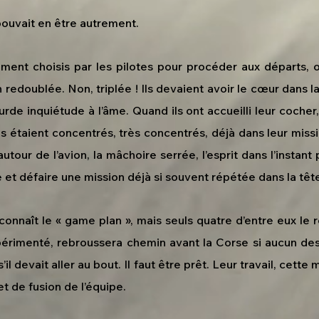
 pouvait en être autrement.
lement choisis par les pilotes pour procéder aux départs, o
n redoublée. Non, triplée ! Ils devaient avoir le cœur dans l
de inquiétude à l’âme. Quand ils ont accueilli leur cocher, i
tes étaient concentrés, très concentrés, déjà dans leur missi
autour de l’avion, la mâchoire serrée, l’esprit dans l’insta
re et défaire une mission déjà si souvent répétée dans la têt
onnaît le « game plan », mais seuls quatre d’entre eux le 
périmenté, rebroussera chemin avant la Corse si aucun de
l devait aller au bout. Il faut être prêt. Leur travail, cette 
t de fusion de l’équipe.