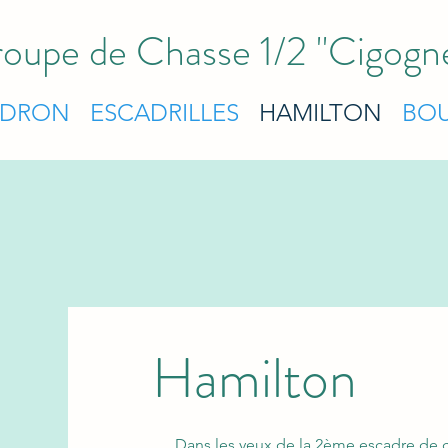
oupe de Chasse 1/2 "Cigogn
ADRON
ESCADRILLES
HAMILTON
BOU
Hamilton
Dans les yeux de la 2ème escadre de 