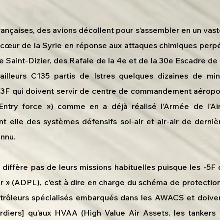
ançaises, des avions décollent pour s’assembler en un vaste
 cœur de la Syrie en réponse aux attaques chimiques perp
De Saint-Dizier, des Rafale de la 4e et de la 30e Escadre
tailleurs C135 partis de Istres quelques dizaines de minu
F qui doivent servir de centre de commandement aéroporté.
Entry force ») comme en a déjà réalisé l’Armée de l’Air,
nt elle des systèmes défensifs sol-air et air-air de derniè
onnu.
diffère pas de leurs missions habituelles puisque les -5F
 (ADPL), c’est à dire en charge du schéma de protection du
ntrôleurs spécialisés embarqués dans les AWACS et doiven
ardiers] qu’aux HVAA (High Value Air Assets, les tankers 