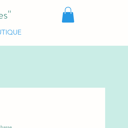
es"
TIQUE
chasse