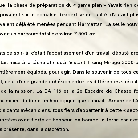
ue, la phase de préparation du « game plan » n’avait rien 
ppuyaient sur le domaine d’expertise de l’unité, d’autant p
 avaient déjà été menées pendant Harmattan. La seule nouv
 avec un parcours total d’environ 7 500 km.
 ce soir-là, c’était l’aboutissement d’un travail débuté pr
ait mise à la tâche afin qu’à l’instant T, cinq Mirage 2000-
entièrement équipés, pour agir. Dans le souvenir de tous c
, celui d’une grande cohésion entre les différentes spéciali
te de la mission. La BA 116 et la 2e Escadre de Chasse fo
au milieu du bond technologique que connaît l’Armée de l’Ai
ois cents mécaniciens, tous fiers d’appartenir à cette « sect
 portées avec fierté et honneur, on bombe le torse car c’es
s présente, dans la discrétion.