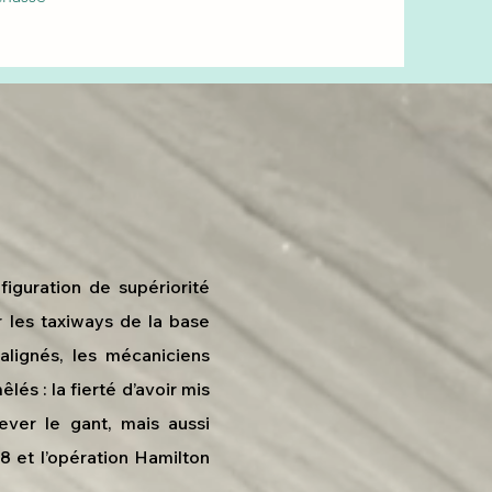
iguration de supériorité
 les taxiways de la base
alignés, les mécaniciens
és : la fierté d’avoir mis
lever le gant, mais aussi
18 et l’opération Hamilton