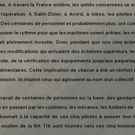
e. A travers la France entière, les unités concernées se s
opération. A Saint-Dizier, à Avord, à Istres, les pilotes
 Des centaines de personnel et probablement plus, ont con
 hausser le rythme pour que les machines soient prêtes, les 
 était pleinement investie. Donc pendant que nos cinq acteu
es modifications qui arrivaient des échelons supérieurs, le
reste, de la vérification des équipements jusqu’aux paqueta
mentaires. Cette implication de chacun a été un renfort m
mission. Ils étaient ceux qui agissaient au nom d’un collectif.
le travail de centaines de personnes sur la base, des genda
en passant par les cuisiniers, les mécanos, les fusiliers de l’
résumait à la capacité de ces cinq pilotes à assurer leur r
e soutien de la BA 116 sont tournés vers ces cinq homm