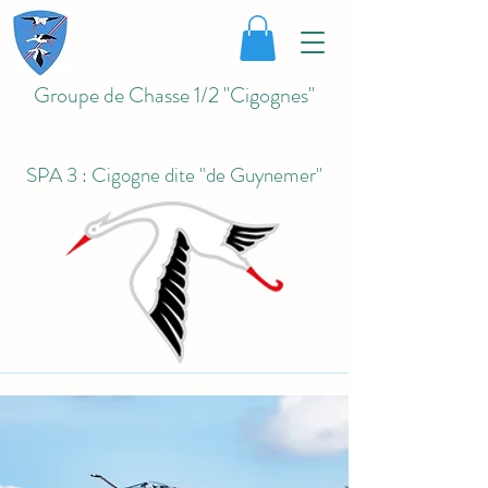
Groupe de Chasse 1/2 "Cigognes"
SPA 3 : Cigogne dite "de Guynemer"
Homologation n° A 1104 du 5/09/1977
Définition héraldique : Cigogne
passant au naturel, dite de Guynemer.