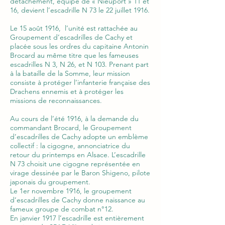
détachement, équipé de « Nieuport » 11 et
16, devient l’escadrille N 73 le 22 juillet 1916.
Le 15 août 1916, l’unité est rattachée au
Groupement d’escadrilles de Cachy et
placée sous les ordres du capitaine Antonin
Brocard au même titre que les fameuses
escadrilles N 3, N 26, et N 103. Prenant part
à la bataille de la Somme, leur mission
consiste à protéger l’infanterie française des
Drachens ennemis et à protéger les
missions de reconnaissances.
Au cours de l’été 1916, à la demande du
commandant Brocard, le Groupement
d’escadrilles de Cachy adopte un emblème
collectif : la cigogne, annonciatrice du
retour du printemps en Alsace. L’escadrille
N 73 choisit une cigogne représentée en
virage dessinée par le Baron Shigeno, pilote
japonais du groupement.
Le 1er novembre 1916, le groupement
d’escadrilles de Cachy donne naissance au
fameux groupe de combat n°12.
En janvier 1917 l’escadrille est entièrement