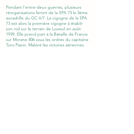
Pendant l’entre-deux guerres, plusieurs
réorganisations feront de la SPA 73 la 3ème
escadrille du GC II/7. La cigogne de la SPA
73 est alors la première cigogne à établir
son nid sur le terrain de Luxeuil en août
1939. Elle prend part à la Bataille de France
sur Morane 406 sous les ordres du capitaine
Tony Papin. Malgré les victoires aériennes,
l’unité est contrainte à se replier en Afrique
du Nord. Le 1er décembre 1943, la SPA 73,
équipée de Supermarine Spitfire, passe
sous contrôle de la Royal Air Force sous le
nom de 226th Squadron. Elle participe à la
libération de la Corse, au débarquement de
Provence et, en passant à nouveau par
Luxeuil, progresse en Allemagne jusqu’à la
victoire finale.
A la fin de l’année 1945, l’EC II/7 et la SPA
73 partent pour l’Indochine, toujours sous
les ordres du commandant Papin.
Redéployée en Afrique du nord en 1946, la
SPA 73 participe au maintien de l’ordre de
1952 à 1961.
En décembre 1961, la Spa 73 est de retour