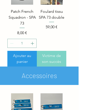
Patch French
Foulard tissu
Squadron - SPA
SPA 73 double
73
Price
59,00 €
Price
8,00 €
Ajouter au
Victime de
panier
son succès
Accessoires