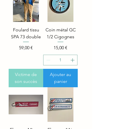
Foulard tissu
Coin métal GC
SPA 73 double
1/2 Cigognes
Price
Price
59,00 €
15,00 €
Victime de
Ajouter au
son succès
panier