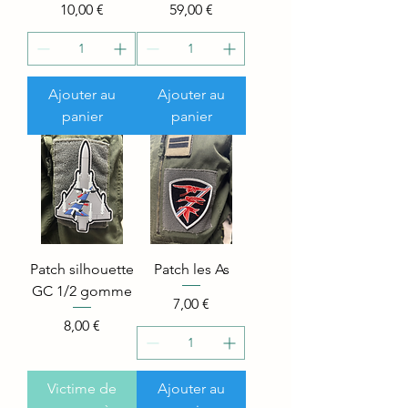
Price
Price
10,00 €
59,00 €
Ajouter au
Ajouter au
panier
panier
Patch silhouette
Patch les As
GC 1/2 gomme
Price
7,00 €
Price
8,00 €
Victime de
Ajouter au