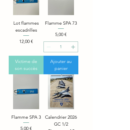
Lot flammes
Flamme SPA 73
escadrilles
Price
5,00 €
Price
12,00 €
Victime de
Ajouter au
son succès
panier
Flamme SPA 3
Calendrier 2026
GC 1/2
Price
5,00 €