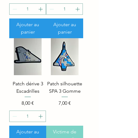
Ajouter au
Ajouter au
panier
panier
Patch dérive 3
Patch silhouette
Escadrilles
SPA 3 Gomme
Price
Price
8,00 €
7,00 €
Ajouter au
Victime de