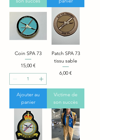
son succès
panier
Coin SPA 73
Patch SPA 73
tissu sable
Price
15,00 €
Price
6,00 €
Ajouter au
Victime de
panier
son succès