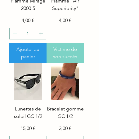
Flamme Mirage
Flamme "Air
2000-5
Superiority"
Price
Price
4,00 €
4,00 €
Ajouter au
Victime de
panier
son succès
Lunettes de
Bracelet gomme
soleil GC 1/2
GC 1/2
Price
Price
15,00 €
3,00 €