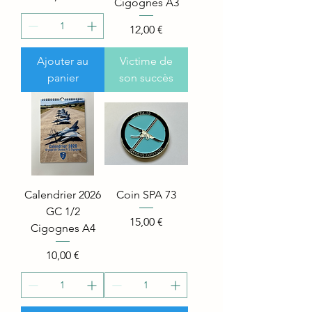
Cigognes A3
Price
12,00 €
Ajouter au
Victime de
panier
son succès
Calendrier 2026
Coin SPA 73
GC 1/2
Price
15,00 €
Cigognes A4
Price
10,00 €