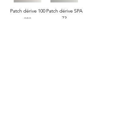
Patch dérive 100
Patch dérive SPA
ans
73
Price
Price
8,00 €
8,00 €
Ajouter au
Ajouter au
panier
panier
Patch dérive SPA
Patch dérive SPA
103
3