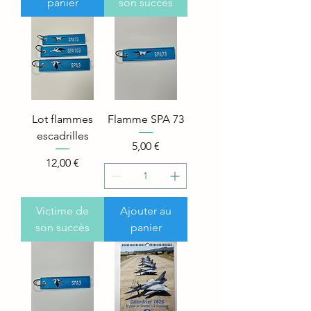
panier
son succès
Lot flammes
Flamme SPA 73
escadrilles
Price
5,00 €
Price
12,00 €
Victime de
Ajouter au
son succès
panier