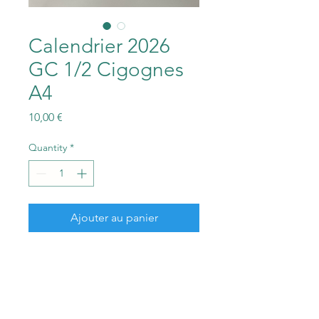
Calendrier 2026
GC 1/2 Cigognes
A4
Price
10,00 €
Quantity
*
Ajouter au panier
Information produit
Attention, la taille ci-contre est non
Délais de livraison
contractuelle