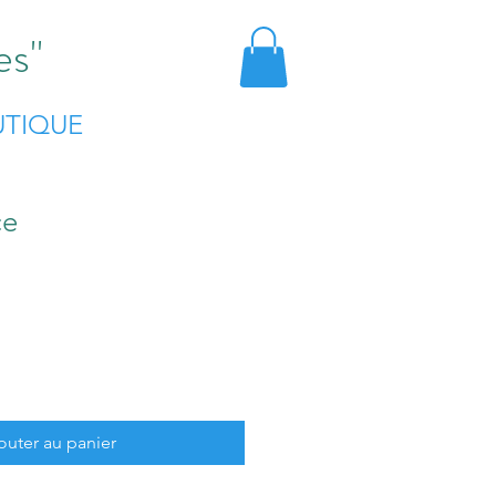
es"
TIQUE
ce
outer au panier