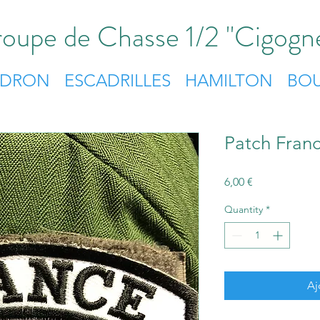
oupe de Chasse 1/2 "Cigogn
ADRON
ESCADRILLES
HAMILTON
BOU
Patch Fran
Price
6,00 €
Quantity
*
Aj